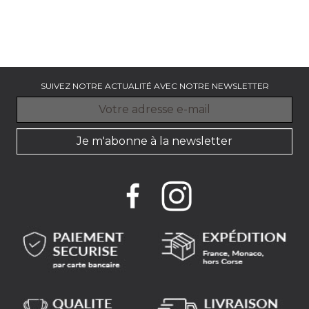
OSLO BEIGE - 22 CM
Assiette dessert x 6
Prix
77.65 €
SUIVEZ NOTRE ACTUALITÉ AVEC NOTRE NEWSLETTER
Je m'abonne à la newsletter