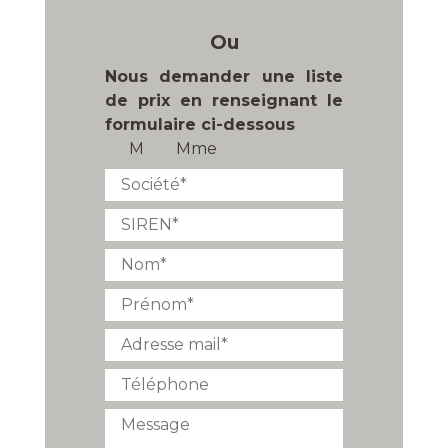
Ou
Nous demander une liste
de prix en renseignant le
formulaire ci-dessous
M
Mme