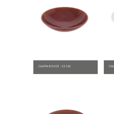
Aperçu rapide

CALISTA ROUGE - 23 CM
CAL