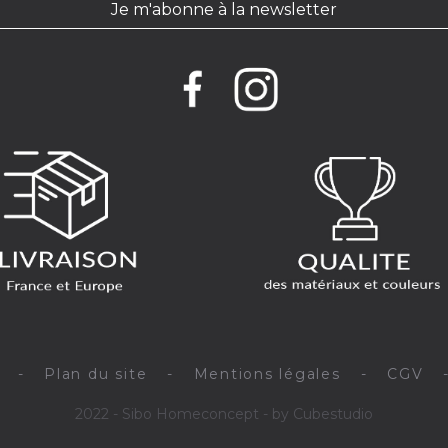
Je m'abonne à la newsletter
-
Plan du site
-
Mentions légales
-
CGV
2022 - Sibo Homeconcept - by Cubestudio