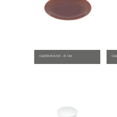
Aperçu rapide

CALISTA ROUGE - 21 CM
CAL