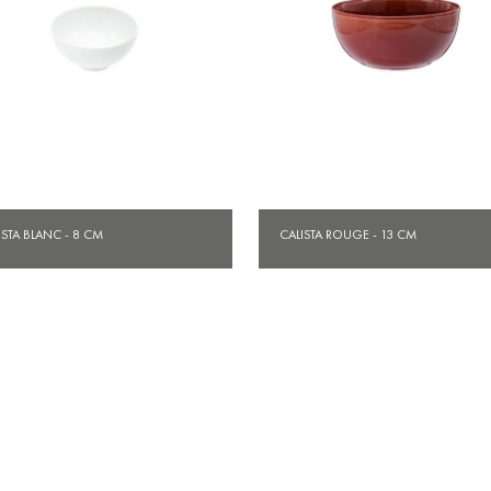
Aperçu rapide
Aperçu rapide


ISTA BLANC - 8 CM
CALISTA ROUGE - 13 CM