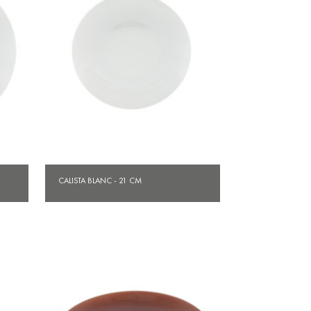
Aperçu rapide

CALISTA BLANC - 21 CM