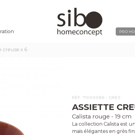
ration
PRO HO
e creuse x 6
RÉF: 71000086 - GRES
ASSIETTE CRE
Calista rouge - 19 cm
La collection Calista est 
mais élégantes en grès fin