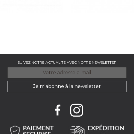
DUNE ROSE - 14 CM
DIAMOND BLEU - 22 CL
Coupelle x 6
Gobelet x 6
Prix
Prix
47.35 €
28.75 €
SUIVEZ NOTRE ACTUALITÉ AVEC NOTRE NEWSLETTER
Je m'abonne à la newsletter