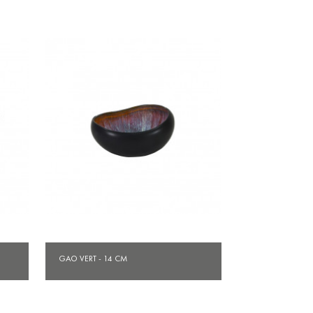
Aperçu rapide

GAO VERT - 14 CM