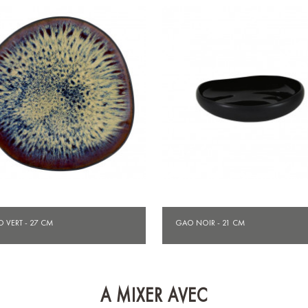
Aperçu rapide
Aperçu rapide


 VERT - 27 CM
GAO NOIR - 21 CM
A MIXER AVEC