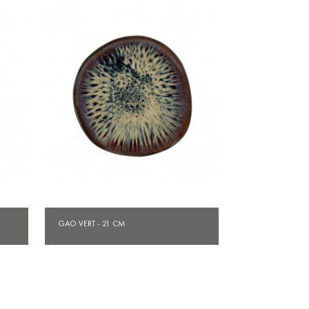
Aperçu rapide

GAO VERT - 21 CM