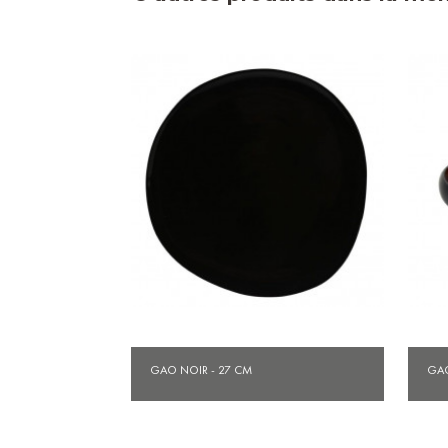
Aperçu rapide

GAO NOIR - 27 CM
GAO