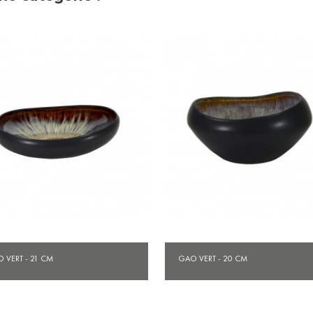
Aperçu rapide
Aperçu rapide


 VERT - 21 CM
GAO VERT - 20 CM