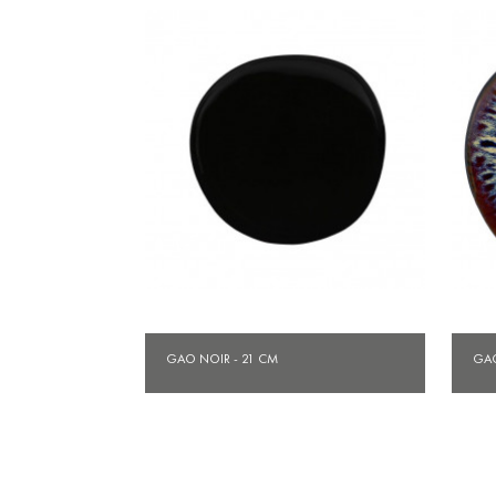
Aperçu rapide

GAO NOIR - 21 CM
GAO