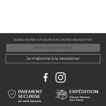
GALET BLANC - 22 CM
Assiette dessert x 6
Prix
46.75 €
SUIVEZ NOTRE ACTUALITÉ AVEC NOTRE NEWSLETTER
Je m'abonne à la newsletter