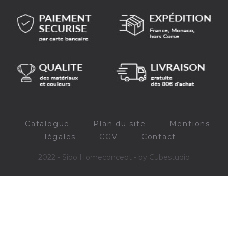
Catalogue
-
Plan du site
-
Mentions
légales
-
CGV
-
Contact
2022 - Sibo Homeconcept - by Cubestudio