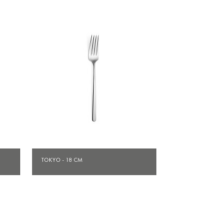
Aperçu rapide

TOKYO - 18 CM