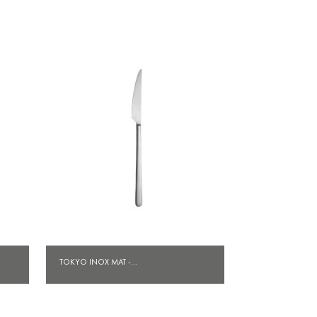
Aperçu rapide

TOKYO INOX MAT -...