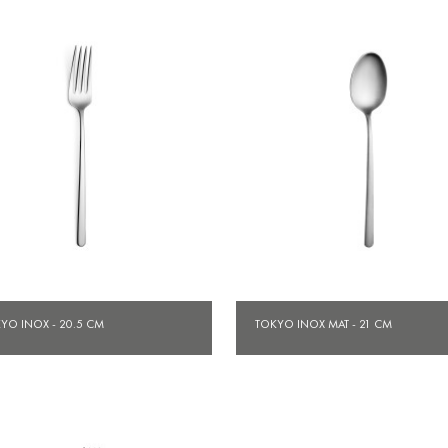
Aperçu rapide
Aperçu rapide


YO INOX - 20.5 CM
TOKYO INOX MAT - 21 CM