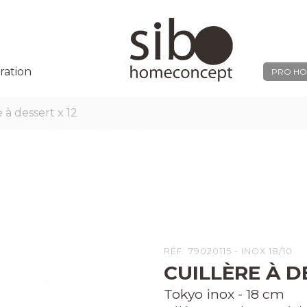
ration
PRO HO
e à dessert x 12
RÉF: 79020115 - INOX 18/10
CUILLÈRE À D
Tokyo inox - 18 cm