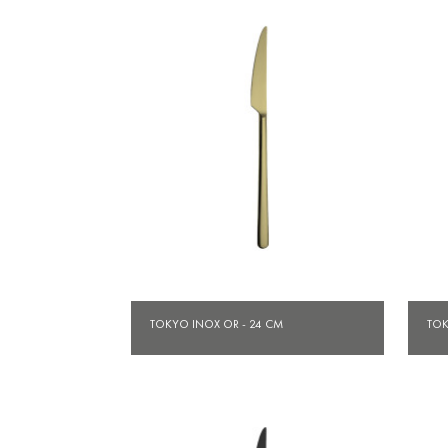
Aperçu rapide

TOKYO INOX OR - 24 CM
TOK