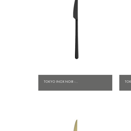
Aperçu rapide

TOKYO INOX NOIR -...
TOK