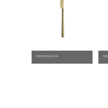
Aperçu rapide

TOKYO INOX OR -...
TOK