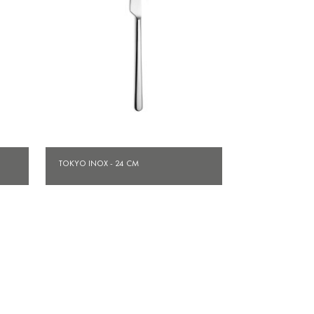
Aperçu rapide

TOKYO INOX - 24 CM