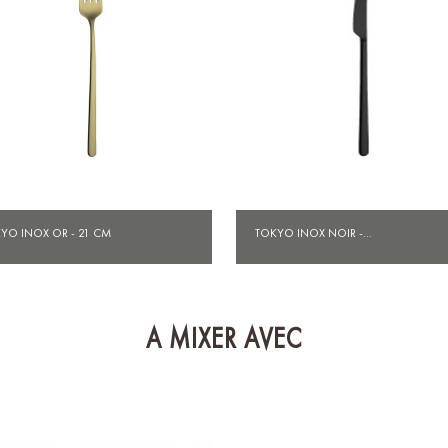
Aperçu rapide
Aperçu rapide


YO INOX OR - 21 CM
TOKYO INOX NOIR -...
A MIXER AVEC