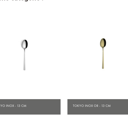
Aperçu rapide
Aperçu rapide


YO INOX - 13 CM
TOKYO INOX OR - 13 CM