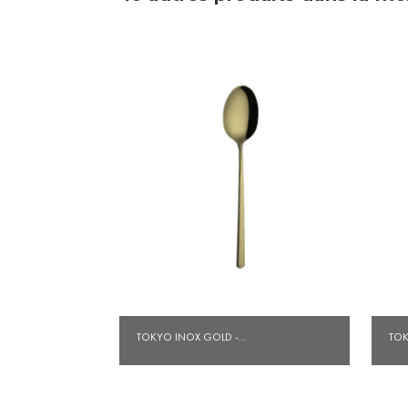
Aperçu rapide

TOKYO INOX GOLD -...
TOK