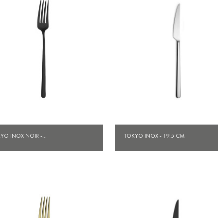
Aperçu rapide
Aperçu rapide


YO INOX NOIR -...
TOKYO INOX - 19.5 CM