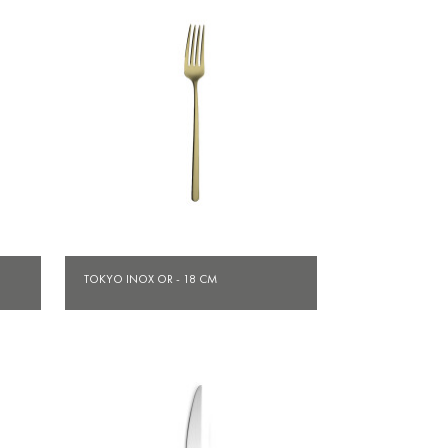
Aperçu rapide

TOKYO INOX OR - 18 CM