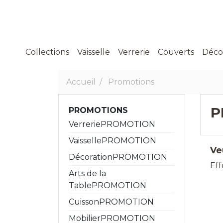
Collections
Vaisselle
Verrerie
Couverts
Déco
ASSIETTE
GOBELETS ET CHOPES
VASE
Accueil
Promotions
COUPELLE ET SALADIER
VERRE À PIED
PHOTOPHORE
TASSE BOL MUG
FLÛTE
PLAT
CARAFE PICHET
P
PROMOTIONS
THÉIÈRE ET THÉ
VerreriePROMOTION
ASSIETTES
VaissellePROMOTION
SALADIER
Ve
DécorationPROMOTION
Ef
Arts de la
TablePROMOTION
CuissonPROMOTION
MobilierPROMOTION