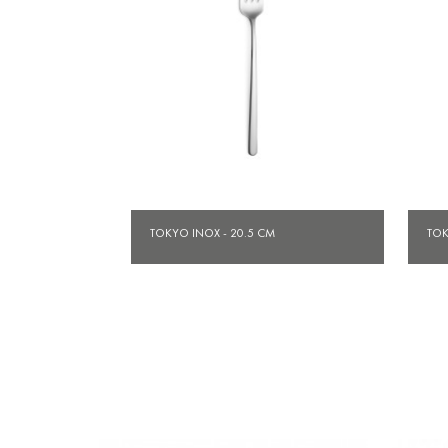
Aperçu rapide

TOKYO INOX - 20.5 CM
TOK