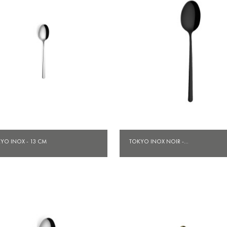
Aperçu rapide
Aperçu rapide


YO INOX - 13 CM
TOKYO INOX NOIR -...