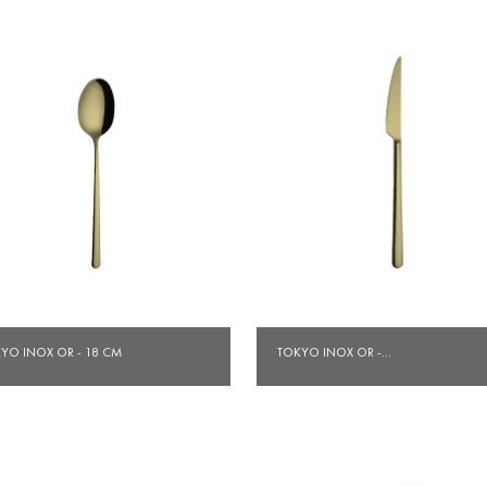
Aperçu rapide
Aperçu rapide


YO INOX OR - 18 CM
TOKYO INOX OR -...