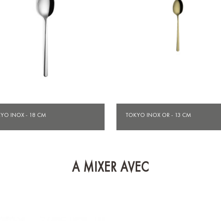
Aperçu rapide
Aperçu rapide


YO INOX - 18 CM
TOKYO INOX OR - 13 CM
A MIXER AVEC