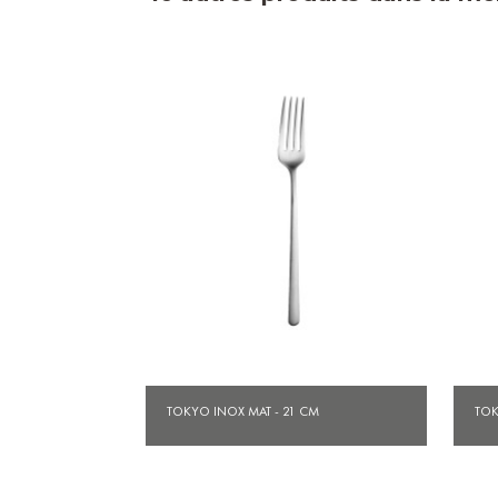
Aperçu rapide

TOKYO INOX MAT - 21 CM
TOK