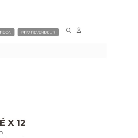
RECA
PRO REVENDEUR
É X 12
cm