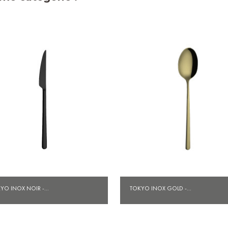
Aperçu rapide
Aperçu rapide


YO INOX NOIR -...
TOKYO INOX GOLD -...