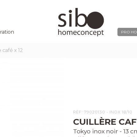
ration
PRO HO
e café x 12
RÉF: 79020130 - INOX 18/10
CUILLÈRE CAF
Tokyo inox noir - 13 