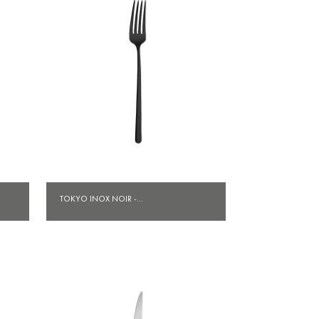
Aperçu rapide

TOKYO INOX NOIR -...