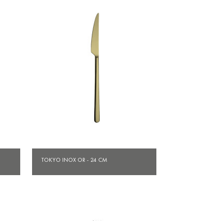
Aperçu rapide

TOKYO INOX OR - 24 CM