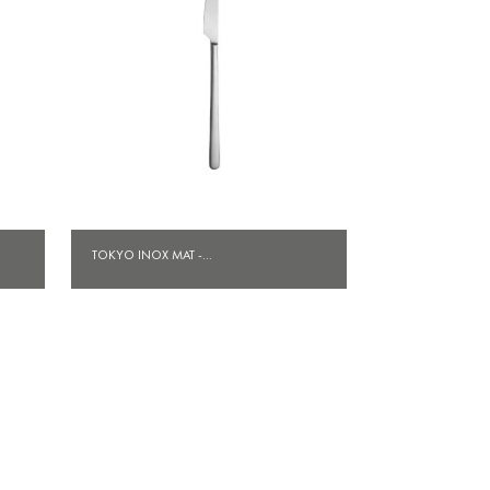
Aperçu rapide

TOKYO INOX MAT -...