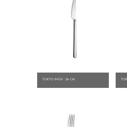
Aperçu rapide

TOKYO INOX - 24 CM
TOK