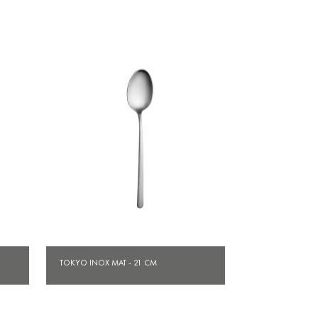
Aperçu rapide

TOKYO INOX MAT - 21 CM